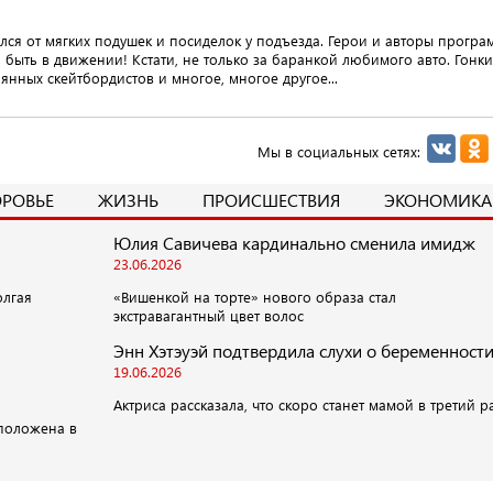
ался от мягких подушек и посиделок у подъезда. Герои и авторы прогр
 быть в движении! Кстати, не только за баранкой любимого авто. Гонки
аянных скейтбордистов и многое, многое другое...
Мы в социальных сетях:
ОРОВЬЕ
ЖИЗНЬ
ПРОИСШЕСТВИЯ
ЭКОНОМИКА
Юлия Савичева кардинально сменила имидж
23.06.2026
олгая
«Вишенкой на торте» нового образа стал
экстравагантный цвет волос
Энн Хэтэуэй подтвердила слухи о беременност
19.06.2026
Актриса рассказала, что скоро станет мамой в третий р
положена в