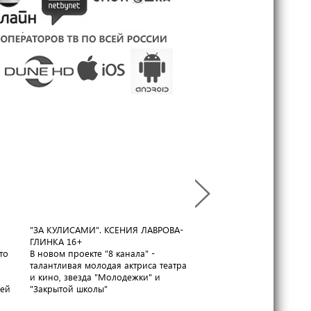
"ЗА КУЛИСАМИ". КСЕНИЯ ЛАВРОВА-
ГАРАНТИЯ КАЧЕСТВА. С
ГЛИНКА
16+
РОССИИ
16+
то
В новом проекте "8 канала" -
Завод "Ремит" приглаша
талантливая молодая актриса театра
экскурсию по своим цех
и кино, звезда "Молодежки" и
раскрыть секреты приг
лей
"Закрытой школы"
вкуснейшей колбасы