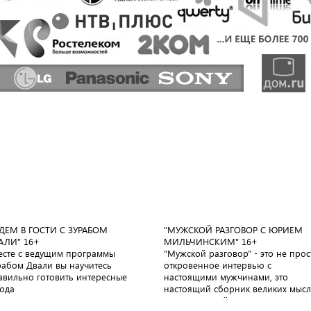
ДЕМ В ГОСТИ С ЗУРАБОМ
"МУЖСКОЙ РАЗГОВОР С ЮРИЕМ
АЛИ"
16+
МИЛЬЧИНСКИМ"
16+
есте с ведущим программы
"Мужской разговор" - это не прос
рабом Двали вы научитесь
откровенное интервью с
авильно готовить интересные
настоящими мужчинами, это
юда
настоящий сборник великих мыс
великих людей