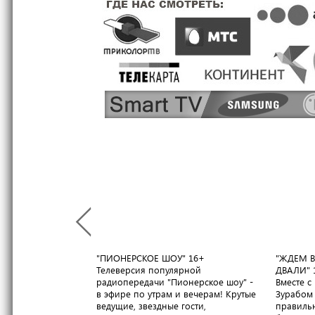
Сериал "Важняк"
Свои чужие дети
Жёны Высоцкого
Наедине со всей страной
Пионерское шоу
Дороги: все против всех
"ПИОНЕРСКОЕ ШОУ"
16+
"ЖДЕМ В
Телеверсия популярной
ДВАЛИ"
радиопередачи "Пионерское шоу" -
Вместе 
в эфире по утрам и вечерам! Крутые
Зурабом 
ведущие, звездные гости,
правильн