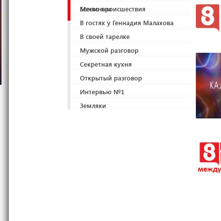
Есениным
Место происшествия
В гостях у Геннадия Малахова
В своей тарелке
Мужской разговор
Секретная кухня
Открытый разговор
Интервью №1
Земляки
Приём у Лены Лениной
Один день в городе
Мастер-класс со звездой
В движении
Басни Крылова
8 глаз
Кирюха-шоу
Анонсы "8 канала"