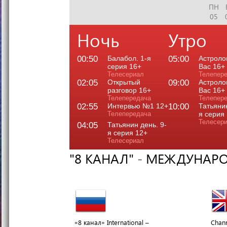
ПН
05
Ночь
Утро
00:50
Балабол. 1-я
05:00
Астроло
серия 16+
Вас 16+
Телесериал
Телепер
02:05
Открытый
09:00
Астроло
разговор 16+
Вас 16+
Телепередача
Телепер
02:55
Интервью №1 12+
10:00
Татьянин
Телепередача
я серия
Телесер
04:05
Татьянин день. 9-
я серия 12+
Телесериал
"8 КАНАЛ" - МЕЖДУНАР
«8 канал» International –
Chann