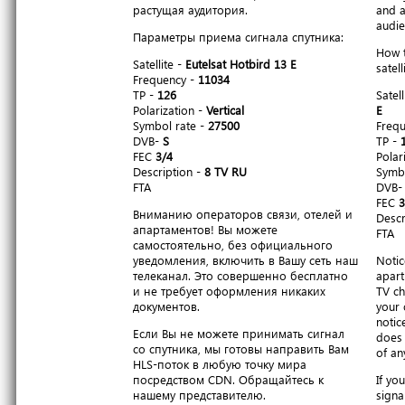
растущая аудитория.
and a
audie
Параметры приема сигнала спутника:
How t
Satellite -
Eutelsat Hotbird 13 E
satell
Frequency -
11034
TP -
126
Satell
Polarization -
Vertical
E
Symbol rate -
27500
Freq
DVB-
S
TP -
FEC
3/4
Polar
Description -
8 TV RU
Symbo
FTA
DVB
FEC
3
Вниманию операторов связи, отелей и
Descr
апартаментов! Вы можете
FTA
самостоятельно, без официального
уведомления, включить в Вашу сеть наш
Notic
телеканал. Это совершенно бесплатно
apart
и не требует оформления никаких
TV ch
документов.
your 
notic
Если Вы не можете принимать сигнал
does 
со спутника, мы готовы направить Вам
of an
HLS-поток в любую точку мира
посредством CDN. Обращайтесь к
If yo
нашему представителю.
signa