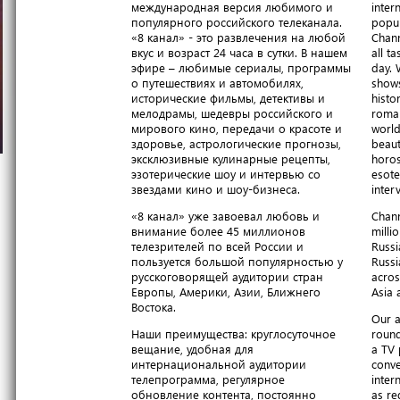
международная версия любимого и
inter
популярного российского телеканала.
popul
«8 канал» - это развлечения на любой
Chann
вкус и возраст 24 часа в сутки. В нашем
all t
эфире – любимые сериалы, программы
day. 
о путешествиях и автомобилях,
shows
исторические фильмы, детективы и
histo
мелодрамы, шедевры российского и
roma
мирового кино, передачи о красоте и
world
здоровье, астрологические прогнозы,
beaut
эксклюзивные кулинарные рецепты,
horos
эзотерические шоу и интервью со
esote
звездами кино и шоу-бизнеса.
inter
«8 канал» уже завоевал любовь и
Chann
внимание более 45 миллионов
milli
телезрителей по всей России и
Russi
пользуется большой популярностью у
Russi
русскоговорящей аудитории стран
acros
Европы, Америки, Азии, Ближнего
Asia 
Востока.
Our a
Наши преимущества: круглосуточное
round
вещание, удобная для
a TV 
интернациональной аудитории
conve
телепрограмма, регулярное
inter
обновление контента, постоянно
as re