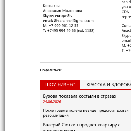
can d
Контакты:
you a
Анастасия Молостова
CDN. 
​Skype: europe8tv
repre
email: 8tv.channel@gmail.com
M: +7 999 961 12 55
Conta
T​: +7495 994 49 66 (ext. 1138)
Anast
​Skyp
email
M: +7
T​: +
Поделиться:
ШОУ-БИЗНЕС
КРАСОТА И ЗДОРОВ
Бузова показала костыли в стразах
24.06.2026
После травмы колена певице предстоит долгая
реабилитация
Валерий Сюткин продает квартиру с
антиквариатом