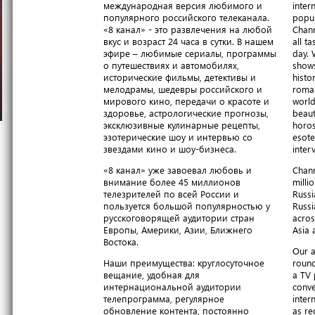
международная версия любимого и
inter
популярного российского телеканала.
popul
«8 канал» - это развлечения на любой
Chann
вкус и возраст 24 часа в сутки. В нашем
all t
эфире – любимые сериалы, программы
day. 
о путешествиях и автомобилях,
shows
исторические фильмы, детективы и
histo
мелодрамы, шедевры российского и
roma
мирового кино, передачи о красоте и
world
здоровье, астрологические прогнозы,
beaut
эксклюзивные кулинарные рецепты,
horos
эзотерические шоу и интервью со
esote
звездами кино и шоу-бизнеса.
inter
«8 канал» уже завоевал любовь и
Chann
внимание более 45 миллионов
milli
телезрителей по всей России и
Russi
пользуется большой популярностью у
Russi
русскоговорящей аудитории стран
acros
Европы, Америки, Азии, Ближнего
Asia 
Востока.
Our a
Наши преимущества: круглосуточное
round
вещание, удобная для
a TV 
интернациональной аудитории
conve
телепрограмма, регулярное
inter
обновление контента, постоянно
as re