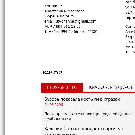
can d
Контакты:
you a
Анастасия Молостова
CDN. 
​Skype: europe8tv
repre
email: 8tv.channel@gmail.com
M: +7 999 961 12 55
Conta
T​: +7495 994 49 66 (ext. 1138)
Anast
​Skyp
email
M: +7
T​: +
Поделиться:
ШОУ-БИЗНЕС
КРАСОТА И ЗДОРОВ
Бузова показала костыли в стразах
24.06.2026
После травмы колена певице предстоит долгая
реабилитация
Валерий Сюткин продает квартиру с
антиквариатом