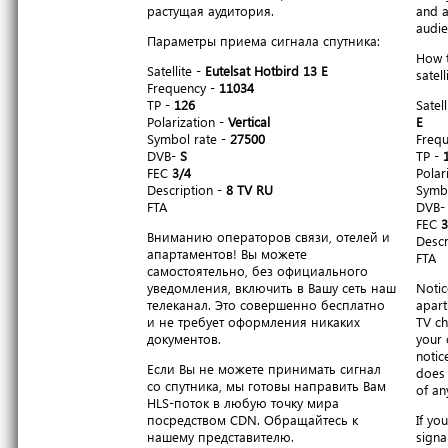
растущая аудитория.
and a
audie
Параметры приема сигнала спутника:
How t
Satellite -
Eutelsat Hotbird 13 E
satell
Frequency -
11034
TP -
126
Satell
Polarization -
Vertical
E
Symbol rate -
27500
Freq
DVB-
S
TP -
FEC
3/4
Polar
Description -
8 TV RU
Symbo
FTA
DVB
FEC
3
Вниманию операторов связи, отелей и
Descr
апартаментов! Вы можете
FTA
самостоятельно, без официального
уведомления, включить в Вашу сеть наш
Notic
телеканал. Это совершенно бесплатно
apart
и не требует оформления никаких
TV ch
документов.
your 
notic
Если Вы не можете принимать сигнал
does 
со спутника, мы готовы направить Вам
of an
HLS-поток в любую точку мира
посредством CDN. Обращайтесь к
If yo
нашему представителю.
signa