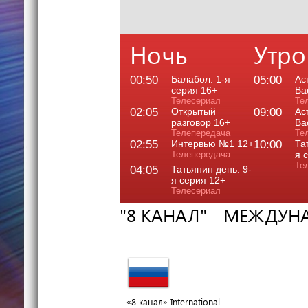
Ночь
Утро
00:50
Балабол. 1-я
05:00
Ас
серия 16+
Ва
Телесериал
Те
02:05
Открытый
09:00
Ас
разговор 16+
Ва
Телепередача
Те
02:55
Интервью №1 12+
10:00
Та
Телепередача
я 
Те
04:05
Татьянин день. 9-
я серия 12+
Телесериал
"8 КАНАЛ" - МЕЖДУ
«8 канал» International –