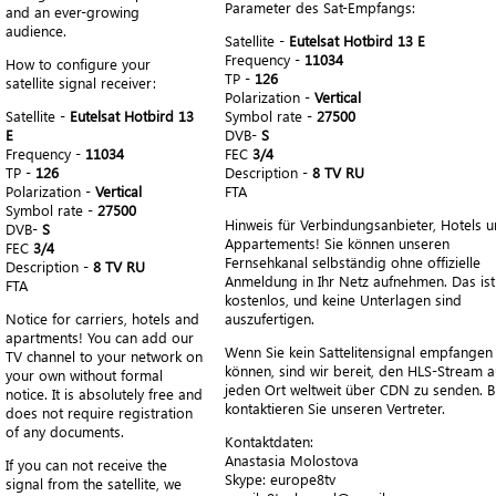
Parameter des Sat-Empfangs:
and an ever-growing
audience.
Satellite -
Eutelsat Hotbird 13 E
Frequency -
11034
How to configure your
TP -
126
satellite signal receiver:
Polarization -
Vertical
Satellite -
Eutelsat Hotbird 13
Symbol rate -
27500
E
DVB-
S
Frequency -
11034
FEC
3/4
TP -
126
Description -
8 TV RU
Polarization -
Vertical
FTA
Symbol rate -
27500
Hinweis für Verbindungsanbieter, Hotels 
DVB-
S
Appartements! Sie können unseren
FEC
3/4
Fernsehkanal selbständig ohne offizielle
Description -
8 TV RU
Anmeldung in Ihr Netz aufnehmen. Das ist
FTA
kostenlos, und keine Unterlagen sind
Notice for carriers, hotels and
auszufertigen.
apartments! You can add our
Wenn Sie kein Sattelitensignal empfangen
TV channel to your network on
können, sind wir bereit, den HLS-Stream a
your own without formal
jeden Ort weltweit über CDN zu senden. Bi
notice. It is absolutely free and
kontaktieren Sie unseren Vertreter.
does not require registration
of any documents.
Kontaktdaten:
Anastasia Molostova
If you can not receive the
​Skype: europe8tv
signal from the satellite, we