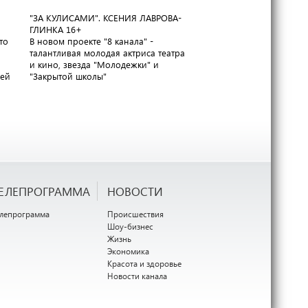
"ЗА КУЛИСАМИ". КСЕНИЯ ЛАВРОВА-
ГАРАНТИЯ КАЧЕСТВА. С
ГЛИНКА
16+
РОССИИ
16+
то
В новом проекте "8 канала" -
Завод "Ремит" приглаша
талантливая молодая актриса театра
экскурсию по своим цех
и кино, звезда "Молодежки" и
раскрыть секреты приг
лей
"Закрытой школы"
вкуснейшей колбасы
ЕЛЕПРОГРАММА
НОВОСТИ
елепрограмма
Происшествия
Шоу-бизнес
Жизнь
Экономика
Красота и здоровье
Новости канала