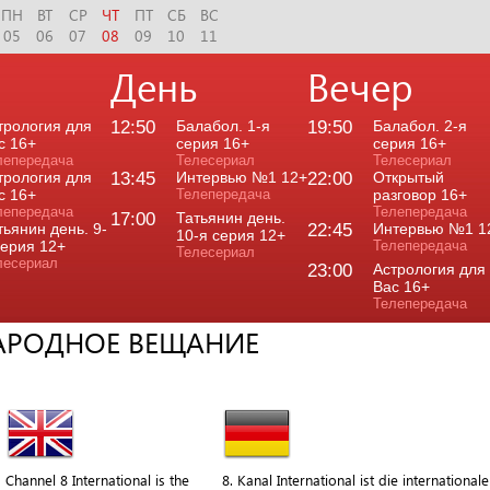
ПН
ВТ
СР
ЧТ
ПТ
СБ
ВС
05
06
07
08
09
10
11
День
Вечер
трология для
12:50
Балабол. 1-я
19:50
Балабол. 2-я
с 16+
серия 16+
серия 16+
лепередача
Телесериал
Телесериал
трология для
13:45
Интервью №1 12+
22:00
Открытый
с 16+
Телепередача
разговор 16+
лепередача
Телепередача
17:00
Татьянин день.
тьянин день. 9-
22:45
Интервью №1 1
10-я серия 12+
серия 12+
Телепередача
Телесериал
лесериал
23:00
Астрология для
Вас 16+
Телепередача
НАРОДНОЕ ВЕЩАНИЕ
Channel 8 International is the
8. Kanal International ist die internationale