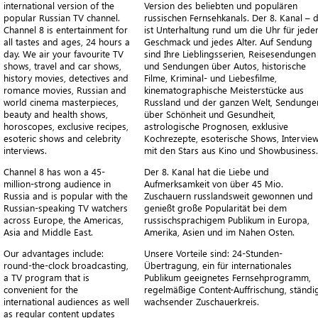
international version of the
Version des beliebten und populären
popular Russian TV channel.
russischen Fernsehkanals. Der 8. Kanal – 
Channel 8 is entertainment for
ist Unterhaltung rund um die Uhr für jede
all tastes and ages, 24 hours a
Geschmack und jedes Alter. Auf Sendung
day. We air your favourite TV
sind Ihre Lieblingsserien, Reisesendungen
shows, travel and car shows,
und Sendungen über Autos, historische
history movies, detectives and
Filme, Kriminal- und Liebesfilme,
romance movies, Russian and
kinematographische Meisterstücke aus
world cinema masterpieces,
Russland und der ganzen Welt, Sendunge
beauty and health shows,
über Schönheit und Gesundheit,
horoscopes, exclusive recipes,
astrologische Prognosen, exklusive
esoteric shows and celebrity
Kochrezepte, esoterische Shows, Intervie
interviews.
mit den Stars aus Kino und Showbusiness.
Channel 8 has won a 45-
Der 8. Kanal hat die Liebe und
million-strong audience in
Aufmerksamkeit von über 45 Mio.
Russia and is popular with the
Zuschauern russlandsweit gewonnen und
Russian-speaking TV watchers
genießt große Popularität bei dem
across Europe, the Americas,
russischsprachigem Publikum in Europa,
Asia and Middle East.
Amerika, Asien und im Nahen Osten.
Our advantages include:
Unsere Vorteile sind: 24-Stunden-
round-the-clock broadcasting,
Übertragung, ein für internationales
a TV program that is
Publikum geeignetes Fernsehprogramm,
convenient for the
regelmäßige Content-Auffrischung, ständi
international audiences as well
wachsender Zuschauerkreis.
as regular content updates