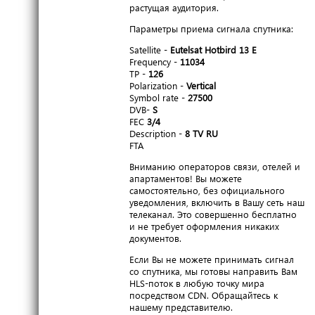
растущая аудитория.
Параметры приема сигнала спутника:
Satellite -
Eutelsat Hotbird 13 E
Frequency -
11034
TP -
126
Polarization -
Vertical
Symbol rate -
27500
DVB-
S
FEC
3/4
Description -
8 TV RU
FTA
Вниманию операторов связи, отелей и
апартаментов! Вы можете
самостоятельно, без официального
уведомления, включить в Вашу сеть наш
телеканал. Это совершенно бесплатно
и не требует оформления никаких
документов.
Если Вы не можете принимать сигнал
со спутника, мы готовы направить Вам
HLS-поток в любую точку мира
посредством CDN. Обращайтесь к
нашему представителю.