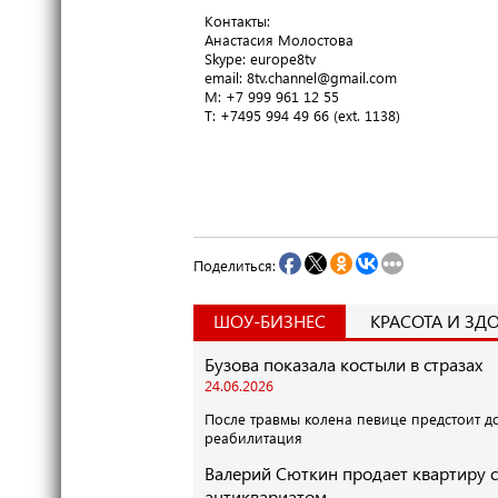
Контакты:
Анастасия Молостова
​Skype: europe8tv
email: 8tv.channel@gmail.com
M: +7 999 961 12 55
T​: +7495 994 49 66 (ext. 1138)
Поделиться:
ШОУ-БИЗНЕС
КРАСОТА И ЗД
Бузова показала костыли в стразах
24.06.2026
После травмы колена певице предстоит д
реабилитация
Валерий Сюткин продает квартиру с
антиквариатом