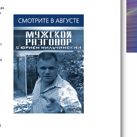
das
n
n
ws
g