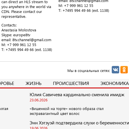
email: 8tv.channel@gmail.com
can direct an HLS stream to
M: +7 999 961 12 55
you anywhere in the world via
T​: +7495 994 49 66 (ext. 1138)
CDN. Please contact our
representative.
Contacts:
Anastasia Molostova
​Skype: europe8tv
email: 8tv.channel@gmail.com
M: +7 999 961 12 55
T​: +7495 994 49 66 (ext. 1138)
Мы в социальных сетях:
ОРОВЬЕ
ЖИЗНЬ
ПРОИСШЕСТВИЯ
ЭКОНОМИКА
Юлия Савичева кардинально сменила имидж
23.06.2026
олгая
«Вишенкой на торте» нового образа стал
экстравагантный цвет волос
Энн Хэтэуэй подтвердила слухи о беременност
19.06.2026