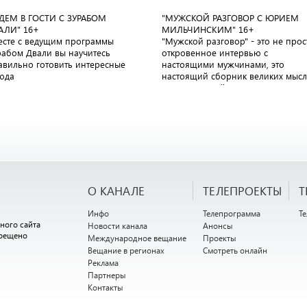
ДЕМ В ГОСТИ С ЗУРАБОМ
"МУЖСКОЙ РАЗГОВОР С ЮРИЕМ
АЛИ"
16+
МИЛЬЧИНСКИМ"
16+
есте с ведущим программы
"Мужской разговор" - это не прос
рабом Двали вы научитесь
откровенное интервью с
авильно готовить интересные
настоящими мужчинами, это
юда
настоящий сборник великих мыс
великих людей
О КАНАЛЕ
ТЕЛЕПРОЕКТЫ
Т
Инфо
Телепрограмма
Т
ного сайта
Новости канала
Анонсы
прещено
Международное вещание
Проекты
Вещание в регионах
Смотреть онлайн
Реклама
Партнеры
Контакты