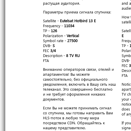
растущая аудитория.
and a
audie
Параметры приема сигнала спутника:
How t
Satellite -
Eutelsat Hotbird 13 E
satell
Frequency -
11034
TP -
126
Satell
Polarization -
Vertical
E
Symbol rate -
27500
Freq
DVB-
S
TP -
FEC
3/4
Polar
Description -
8 TV RU
Symbo
FTA
DVB
FEC
3
Вниманию операторов связи, отелей и
Descr
апартаментов! Вы можете
FTA
самостоятельно, без официального
уведомления, включить в Вашу сеть наш
Notic
телеканал. Это совершенно бесплатно
apart
и не требует оформления никаких
TV ch
документов.
your 
notic
Если Вы не можете принимать сигнал
does 
со спутника, мы готовы направить Вам
of an
HLS-поток в любую точку мира
посредством CDN. Обращайтесь к
If yo
нашему представителю.
signa