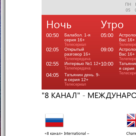
ПН
05
Ночь
Утро
00:50
Балабол. 1-я
05:00
Астроло
серия 16+
Вас 16+
Телесериал
Телепер
02:05
Открытый
09:00
Астроло
разговор 16+
Вас 16+
Телепередача
Телепер
02:55
Интервью №1 12+
10:00
Татьянин
Телепередача
я серия
Телесер
04:05
Татьянин день. 9-
я серия 12+
Телесериал
"8 КАНАЛ" - МЕЖДУНАР
«8 канал» International –
Chann