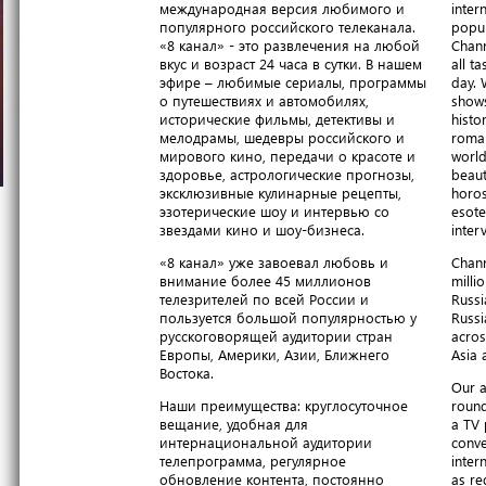
международная версия любимого и
inter
популярного российского телеканала.
popul
«8 канал» - это развлечения на любой
Chann
вкус и возраст 24 часа в сутки. В нашем
all t
эфире – любимые сериалы, программы
day. 
о путешествиях и автомобилях,
shows
исторические фильмы, детективы и
histo
мелодрамы, шедевры российского и
roma
мирового кино, передачи о красоте и
world
здоровье, астрологические прогнозы,
beaut
эксклюзивные кулинарные рецепты,
horos
эзотерические шоу и интервью со
esote
звездами кино и шоу-бизнеса.
inter
«8 канал» уже завоевал любовь и
Chann
внимание более 45 миллионов
milli
телезрителей по всей России и
Russi
пользуется большой популярностью у
Russi
русскоговорящей аудитории стран
acros
Европы, Америки, Азии, Ближнего
Asia 
Востока.
Our a
Наши преимущества: круглосуточное
round
вещание, удобная для
a TV 
интернациональной аудитории
conve
телепрограмма, регулярное
inter
обновление контента, постоянно
as re