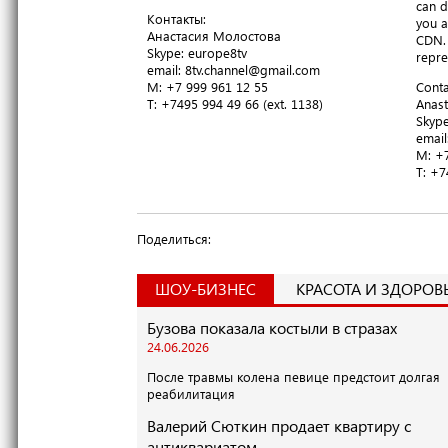
can d
Контакты:
you a
Анастасия Молостова
CDN. 
​Skype: europe8tv
repre
email: 8tv.channel@gmail.com
M: +7 999 961 12 55
Conta
T​: +7495 994 49 66 (ext. 1138)
Anast
​Skyp
email
M: +7
T​: +
Поделиться:
ШОУ-БИЗНЕС
КРАСОТА И ЗДОРОВ
Бузова показала костыли в стразах
24.06.2026
После травмы колена певице предстоит долгая
реабилитация
Валерий Сюткин продает квартиру с
антиквариатом