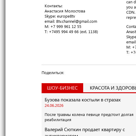
can d
Контакты:
you a
Анастасия Молостова
CDN. 
​Skype: europe8tv
repre
email: 8tv.channel@gmail.com
M: +7 999 961 12 55
Conta
T​: +7495 994 49 66 (ext. 1138)
Anast
​Skyp
email
M: +7
T​: +
Поделиться:
ШОУ-БИЗНЕС
КРАСОТА И ЗДОРОВ
Бузова показала костыли в стразах
24.06.2026
После травмы колена певице предстоит долгая
реабилитация
Валерий Сюткин продает квартиру с
антиквариатом