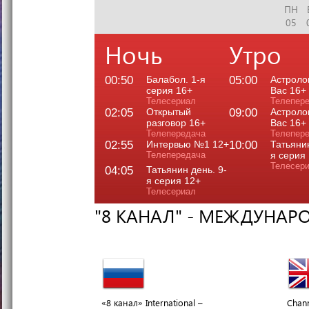
ПН
05
Ночь
Утро
00:50
Балабол. 1-я
05:00
Астроло
серия 16+
Вас 16+
Телесериал
Телепер
02:05
Открытый
09:00
Астроло
разговор 16+
Вас 16+
Телепередача
Телепер
02:55
Интервью №1 12+
10:00
Татьянин
Телепередача
я серия
Телесер
04:05
Татьянин день. 9-
я серия 12+
Телесериал
"8 КАНАЛ" - МЕЖДУНАР
«8 канал» International –
Chann