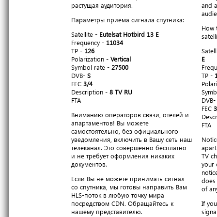
растущая аудитория.
and a
audie
Параметры приема сигнала спутника:
How t
Satellite -
Eutelsat Hotbird 13 E
satell
Frequency -
11034
TP -
126
Satell
Polarization -
Vertical
E
Symbol rate -
27500
Freq
DVB-
S
TP -
FEC
3/4
Polar
Description -
8 TV RU
Symbo
FTA
DVB
FEC
3
Вниманию операторов связи, отелей и
Descr
апартаментов! Вы можете
FTA
самостоятельно, без официального
уведомления, включить в Вашу сеть наш
Notic
телеканал. Это совершенно бесплатно
apart
и не требует оформления никаких
TV ch
документов.
your 
notic
Если Вы не можете принимать сигнал
does 
со спутника, мы готовы направить Вам
of an
HLS-поток в любую точку мира
посредством CDN. Обращайтесь к
If yo
нашему представителю.
signa