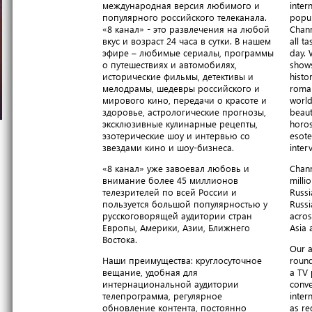
международная версия любимого и
inter
популярного российского телеканала.
popul
«8 канал» - это развлечения на любой
Chann
вкус и возраст 24 часа в сутки. В нашем
all t
эфире – любимые сериалы, программы
day. 
о путешествиях и автомобилях,
shows
исторические фильмы, детективы и
histo
мелодрамы, шедевры российского и
roma
мирового кино, передачи о красоте и
world
здоровье, астрологические прогнозы,
beaut
эксклюзивные кулинарные рецепты,
horos
эзотерические шоу и интервью со
esote
звездами кино и шоу-бизнеса.
inter
«8 канал» уже завоевал любовь и
Chann
внимание более 45 миллионов
milli
телезрителей по всей России и
Russi
пользуется большой популярностью у
Russi
русскоговорящей аудитории стран
acros
Европы, Америки, Азии, Ближнего
Asia 
Востока.
Our a
Наши преимущества: круглосуточное
round
вещание, удобная для
a TV 
интернациональной аудитории
conve
телепрограмма, регулярное
inter
обновление контента, постоянно
as re