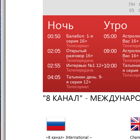
ПН
05
Ночь
Утро
00:50
Балабол. 1-я
05:00
Астроло
серия 16+
Вас 16+
Телесериал
Телепер
02:05
Открытый
09:00
Астроло
разговор 16+
Вас 16+
Телепередача
Телепер
02:55
Интервью №1 12+
10:00
Татьянин
Телепередача
я серия
Телесер
04:05
Татьянин день. 9-
я серия 12+
Телесериал
"8 КАНАЛ" - МЕЖДУНАР
«8 канал» International –
Chann