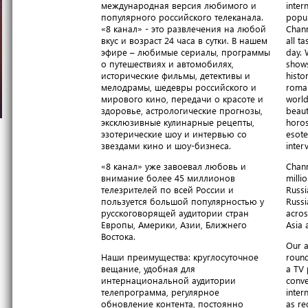
международная версия любимого и
inter
популярного российского телеканала.
popul
«8 канал» - это развлечения на любой
Chann
вкус и возраст 24 часа в сутки. В нашем
all t
эфире – любимые сериалы, программы
day. 
о путешествиях и автомобилях,
shows
исторические фильмы, детективы и
histo
мелодрамы, шедевры российского и
roma
мирового кино, передачи о красоте и
world
здоровье, астрологические прогнозы,
beaut
эксклюзивные кулинарные рецепты,
horos
эзотерические шоу и интервью со
esote
звездами кино и шоу-бизнеса.
inter
«8 канал» уже завоевал любовь и
Chann
внимание более 45 миллионов
milli
телезрителей по всей России и
Russi
пользуется большой популярностью у
Russi
русскоговорящей аудитории стран
acros
Европы, Америки, Азии, Ближнего
Asia 
Востока.
Our a
Наши преимущества: круглосуточное
round
вещание, удобная для
a TV 
интернациональной аудитории
conve
телепрограмма, регулярное
inter
обновление контента, постоянно
as re