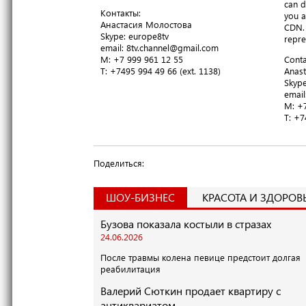
can d
Контакты:
you a
Анастасия Молостова
CDN. 
​Skype: europe8tv
repre
email: 8tv.channel@gmail.com
M: +7 999 961 12 55
Conta
T​: +7495 994 49 66 (ext. 1138)
Anast
​Skyp
email
M: +7
T​: +
Поделиться:
ШОУ-БИЗНЕС
КРАСОТА И ЗДОРОВ
Бузова показала костыли в стразах
24.06.2026
После травмы колена певице предстоит долгая
реабилитация
Валерий Сюткин продает квартиру с
антиквариатом