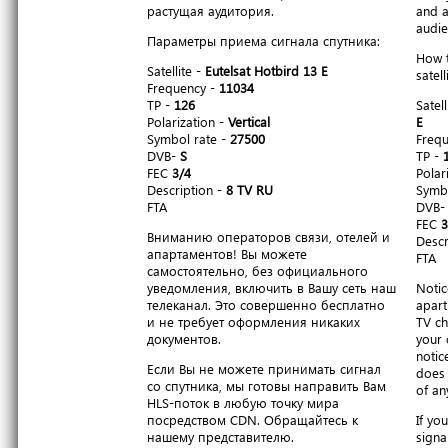
растущая аудитория.
and a
audie
Параметры приема сигнала спутника:
How t
Satellite -
Eutelsat Hotbird 13 E
satell
Frequency -
11034
TP -
126
Satell
Polarization -
Vertical
E
Symbol rate -
27500
Freq
DVB-
S
TP -
FEC
3/4
Polar
Description -
8 TV RU
Symbo
FTA
DVB
FEC
3
Вниманию операторов связи, отелей и
Descr
апартаментов! Вы можете
FTA
самостоятельно, без официального
уведомления, включить в Вашу сеть наш
Notic
телеканал. Это совершенно бесплатно
apart
и не требует оформления никаких
TV ch
документов.
your 
notic
Если Вы не можете принимать сигнал
does 
со спутника, мы готовы направить Вам
of an
HLS-поток в любую точку мира
посредством CDN. Обращайтесь к
If yo
нашему представителю.
signa