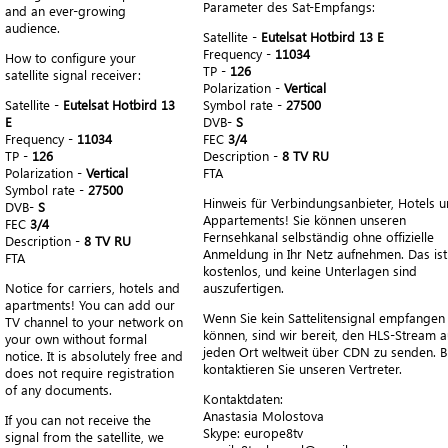
Parameter des Sat-Empfangs:
and an ever-growing
audience.
Satellite -
Eutelsat Hotbird 13 E
Frequency -
11034
How to configure your
TP -
126
satellite signal receiver:
Polarization -
Vertical
Satellite -
Eutelsat Hotbird 13
Symbol rate -
27500
E
DVB-
S
Frequency -
11034
FEC
3/4
TP -
126
Description -
8 TV RU
Polarization -
Vertical
FTA
Symbol rate -
27500
Hinweis für Verbindungsanbieter, Hotels 
DVB-
S
Appartements! Sie können unseren
FEC
3/4
Fernsehkanal selbständig ohne offizielle
Description -
8 TV RU
Anmeldung in Ihr Netz aufnehmen. Das ist
FTA
kostenlos, und keine Unterlagen sind
Notice for carriers, hotels and
auszufertigen.
apartments! You can add our
Wenn Sie kein Sattelitensignal empfangen
TV channel to your network on
können, sind wir bereit, den HLS-Stream a
your own without formal
jeden Ort weltweit über CDN zu senden. Bi
notice. It is absolutely free and
kontaktieren Sie unseren Vertreter.
does not require registration
of any documents.
Kontaktdaten:
Anastasia Molostova
If you can not receive the
​Skype: europe8tv
signal from the satellite, we