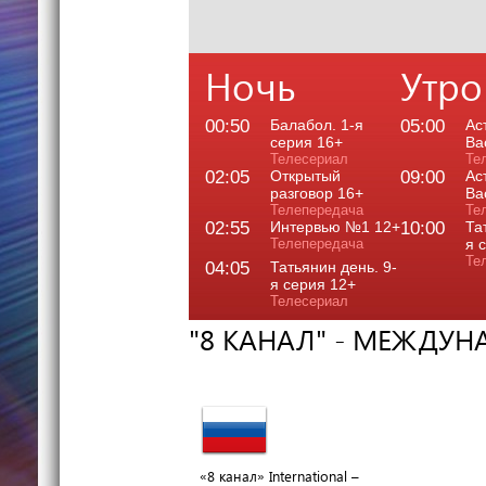
Ночь
Утро
00:50
Балабол. 1-я
05:00
Ас
серия 16+
Ва
Телесериал
Те
02:05
Открытый
09:00
Ас
разговор 16+
Ва
Телепередача
Те
02:55
Интервью №1 12+
10:00
Та
Телепередача
я 
Те
04:05
Татьянин день. 9-
я серия 12+
Телесериал
"8 КАНАЛ" - МЕЖДУ
«8 канал» International –