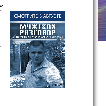
das
n
n
ws
g