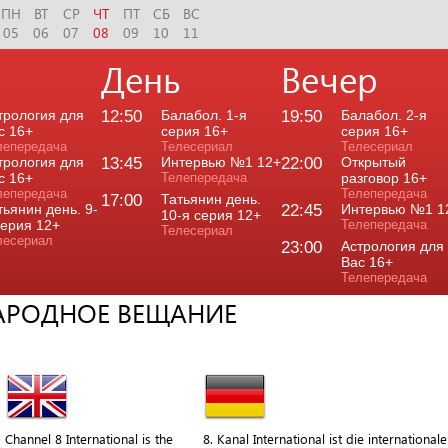
ПН
ВТ
СР
ЧТ
ПТ
СБ
ВС
05
06
07
08
09
10
11
День
Вечер
трология для
12:50
Балабол. 1-я
19:50
Балабол. 2-я
с 16+
серия 16+
серия 16+
лепередача
Телесериал
Телесериал
трология для
13:45
Интервью №1 12+
22:00
Открытый
с 16+
Телепередача
разговор 16+
лепередача
Телепередача
17:00
Татьянин день.
тьянин день. 9-
22:45
Интервью №1 1
10-я серия 12+
серия 12+
Телепередача
Телесериал
лесериал
23:00
Астрология для
Вас 16+
Телепередача
НАРОДНОЕ ВЕЩАНИЕ
Channel 8 International is the
8. Kanal International ist die internationale