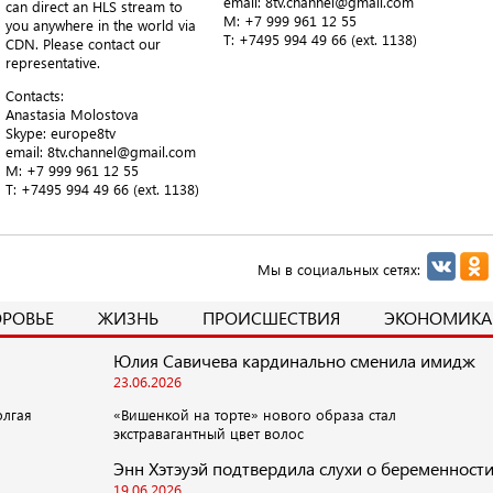
email: 8tv.channel@gmail.com
can direct an HLS stream to
M: +7 999 961 12 55
you anywhere in the world via
T​: +7495 994 49 66 (ext. 1138)
CDN. Please contact our
representative.
Contacts:
Anastasia Molostova
​Skype: europe8tv
email: 8tv.channel@gmail.com
M: +7 999 961 12 55
T​: +7495 994 49 66 (ext. 1138)
Мы в социальных сетях:
ОРОВЬЕ
ЖИЗНЬ
ПРОИСШЕСТВИЯ
ЭКОНОМИКА
Юлия Савичева кардинально сменила имидж
23.06.2026
олгая
«Вишенкой на торте» нового образа стал
экстравагантный цвет волос
Энн Хэтэуэй подтвердила слухи о беременност
19.06.2026