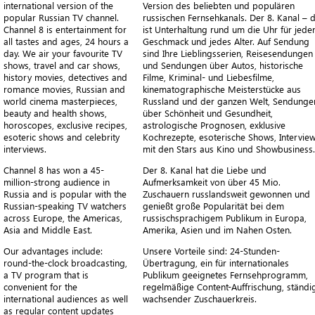
international version of the
Version des beliebten und populären
popular Russian TV channel.
russischen Fernsehkanals. Der 8. Kanal – 
Channel 8 is entertainment for
ist Unterhaltung rund um die Uhr für jede
all tastes and ages, 24 hours a
Geschmack und jedes Alter. Auf Sendung
day. We air your favourite TV
sind Ihre Lieblingsserien, Reisesendungen
shows, travel and car shows,
und Sendungen über Autos, historische
history movies, detectives and
Filme, Kriminal- und Liebesfilme,
romance movies, Russian and
kinematographische Meisterstücke aus
world cinema masterpieces,
Russland und der ganzen Welt, Sendunge
beauty and health shows,
über Schönheit und Gesundheit,
horoscopes, exclusive recipes,
astrologische Prognosen, exklusive
esoteric shows and celebrity
Kochrezepte, esoterische Shows, Intervie
interviews.
mit den Stars aus Kino und Showbusiness.
Channel 8 has won a 45-
Der 8. Kanal hat die Liebe und
million-strong audience in
Aufmerksamkeit von über 45 Mio.
Russia and is popular with the
Zuschauern russlandsweit gewonnen und
Russian-speaking TV watchers
genießt große Popularität bei dem
across Europe, the Americas,
russischsprachigem Publikum in Europa,
Asia and Middle East.
Amerika, Asien und im Nahen Osten.
Our advantages include:
Unsere Vorteile sind: 24-Stunden-
round-the-clock broadcasting,
Übertragung, ein für internationales
a TV program that is
Publikum geeignetes Fernsehprogramm,
convenient for the
regelmäßige Content-Auffrischung, ständi
international audiences as well
wachsender Zuschauerkreis.
as regular content updates