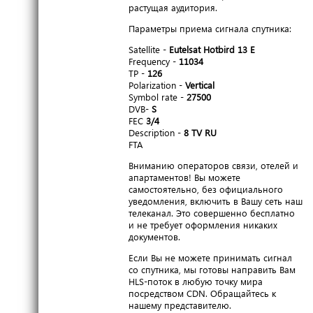
растущая аудитория.
Параметры приема сигнала спутника:
Satellite -
Eutelsat Hotbird 13 E
Frequency -
11034
TP -
126
Polarization -
Vertical
Symbol rate -
27500
DVB-
S
FEC
3/4
Description -
8 TV RU
FTA
Вниманию операторов связи, отелей и
апартаментов! Вы можете
самостоятельно, без официального
уведомления, включить в Вашу сеть наш
телеканал. Это совершенно бесплатно
и не требует оформления никаких
документов.
Если Вы не можете принимать сигнал
со спутника, мы готовы направить Вам
HLS-поток в любую точку мира
посредством CDN. Обращайтесь к
нашему представителю.