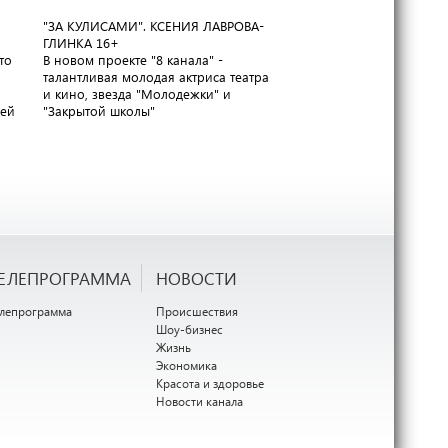
"ЗА КУЛИСАМИ". КСЕНИЯ ЛАВРОВА-
ГАРАНТИЯ КАЧЕСТВА. С
ГЛИНКА
16+
РОССИИ
16+
то
В новом проекте "8 канала" -
Завод "Ремит" приглаша
талантливая молодая актриса театра
экскурсию по своим цех
и кино, звезда "Молодежки" и
раскрыть секреты приг
лей
"Закрытой школы"
вкуснейшей колбасы
ЕЛЕПРОГРАММА
НОВОСТИ
елепрограмма
Происшествия
Шоу-бизнес
Жизнь
Экономика
Красота и здоровье
Новости канала