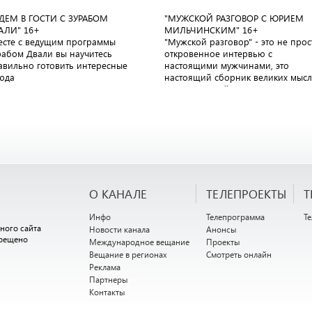
ДЕМ В ГОСТИ С ЗУРАБОМ
"МУЖСКОЙ РАЗГОВОР С ЮРИЕМ
АЛИ"
16+
МИЛЬЧИНСКИМ"
16+
есте с ведущим программы
"Мужской разговор" - это не прос
рабом Двали вы научитесь
откровенное интервью с
авильно готовить интересные
настоящими мужчинами, это
юда
настоящий сборник великих мыс
великих людей
О КАНАЛЕ
ТЕЛЕПРОЕКТЫ
Т
Инфо
Телепрограмма
Т
ного сайта
Новости канала
Анонсы
прещено
Международное вещание
Проекты
Вещание в регионах
Смотреть онлайн
Реклама
Партнеры
Контакты