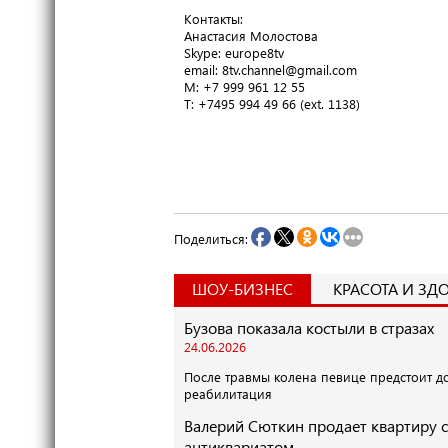
Контакты:
Анастасия Молостова
​Skype: europe8tv
email: 8tv.channel@gmail.com
M: +7 999 961 12 55
T​: +7495 994 49 66 (ext. 1138)
Поделиться:
ШОУ-БИЗНЕС
КРАСОТА И ЗД
Бузова показала костыли в стразах
24.06.2026
После травмы колена певице предстоит д
реабилитация
Валерий Сюткин продает квартиру с
антиквариатом