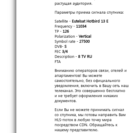
растущая аудитория.
Параметры приема сигнала спутника:
Satellite -
Eutelsat Hotbird 13 E
Frequency -
11034
TP -
126
Polarization -
Vertical
Symbol rate -
27500
DVB-
S
FEC
3/4
Description -
8 TV RU
FTA
Вниманию операторов связи, отелей и
апартаментов! Вы можете
самостоятельно, без официального
уведомления, включить в Вашу сеть наш
телеканал. Это совершенно бесплатно
и не требует оформления никаких
документов.
Если Вы не можете принимать сигнал
со спутника, мы готовы направить Вам
HLS-поток в любую точку мира
посредством CDN. Обращайтесь к
нашему представителю.