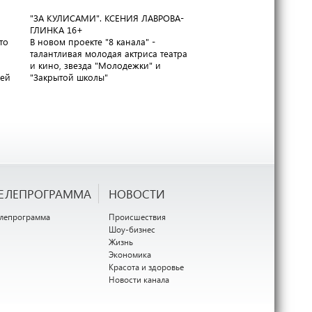
"ЗА КУЛИСАМИ". КСЕНИЯ ЛАВРОВА-
ГАРАНТИЯ КАЧЕСТВА. С
ГЛИНКА
16+
РОССИИ
16+
то
В новом проекте "8 канала" -
Завод "Ремит" приглаша
талантливая молодая актриса театра
экскурсию по своим цех
и кино, звезда "Молодежки" и
раскрыть секреты приг
лей
"Закрытой школы"
вкуснейшей колбасы
ЕЛЕПРОГРАММА
НОВОСТИ
елепрограмма
Происшествия
Шоу-бизнес
Жизнь
Экономика
Красота и здоровье
Новости канала