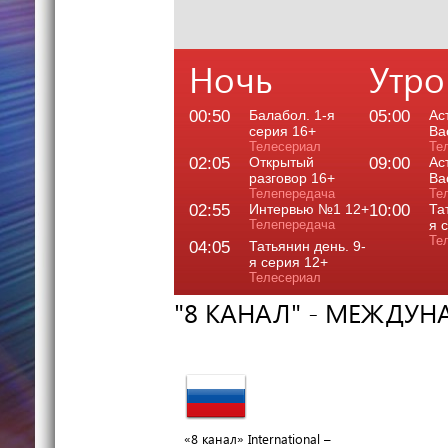
Ночь
Утро
00:50
Балабол. 1-я
05:00
Ас
серия 16+
Ва
Телесериал
Те
02:05
Открытый
09:00
Ас
разговор 16+
Ва
Телепередача
Те
02:55
Интервью №1 12+
10:00
Та
Телепередача
я 
Те
04:05
Татьянин день. 9-
я серия 12+
Телесериал
"8 КАНАЛ" - МЕЖДУ
«8 канал» International –