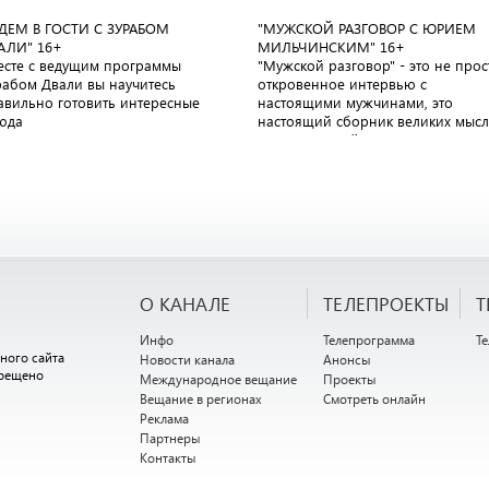
ДЕМ В ГОСТИ С ЗУРАБОМ
"МУЖСКОЙ РАЗГОВОР С ЮРИЕМ
АЛИ"
16+
МИЛЬЧИНСКИМ"
16+
есте с ведущим программы
"Мужской разговор" - это не прос
рабом Двали вы научитесь
откровенное интервью с
авильно готовить интересные
настоящими мужчинами, это
юда
настоящий сборник великих мыс
великих людей
О КАНАЛЕ
ТЕЛЕПРОЕКТЫ
Т
Инфо
Телепрограмма
Т
ного сайта
Новости канала
Анонсы
прещено
Международное вещание
Проекты
Вещание в регионах
Смотреть онлайн
Реклама
Партнеры
Контакты