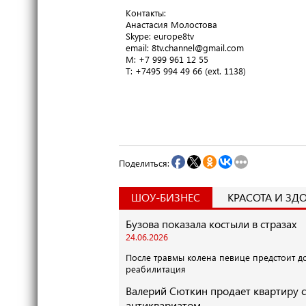
Контакты:
Анастасия Молостова
​Skype: europe8tv
email: 8tv.channel@gmail.com
M: +7 999 961 12 55
T​: +7495 994 49 66 (ext. 1138)
Поделиться:
ШОУ-БИЗНЕС
КРАСОТА И ЗД
Бузова показала костыли в стразах
24.06.2026
После травмы колена певице предстоит д
реабилитация
Валерий Сюткин продает квартиру с
антиквариатом