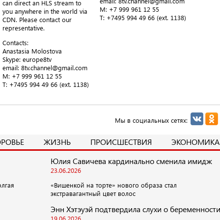
email: 8tv.channel@gmail.com
can direct an HLS stream to
M: +7 999 961 12 55
you anywhere in the world via
T​: +7495 994 49 66 (ext. 1138)
CDN. Please contact our
representative.
Contacts:
Anastasia Molostova
​Skype: europe8tv
email: 8tv.channel@gmail.com
M: +7 999 961 12 55
T​: +7495 994 49 66 (ext. 1138)
Мы в социальных сетях:
ОРОВЬЕ
ЖИЗНЬ
ПРОИСШЕСТВИЯ
ЭКОНОМИКА
Юлия Савичева кардинально сменила имидж
23.06.2026
олгая
«Вишенкой на торте» нового образа стал
экстравагантный цвет волос
Энн Хэтэуэй подтвердила слухи о беременност
19.06.2026