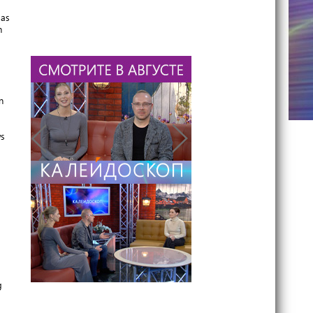
das
n
n
ws
g