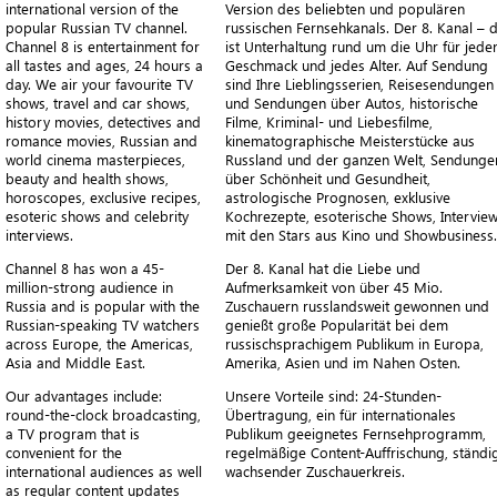
international version of the
Version des beliebten und populären
popular Russian TV channel.
russischen Fernsehkanals. Der 8. Kanal – 
Channel 8 is entertainment for
ist Unterhaltung rund um die Uhr für jede
all tastes and ages, 24 hours a
Geschmack und jedes Alter. Auf Sendung
day. We air your favourite TV
sind Ihre Lieblingsserien, Reisesendungen
shows, travel and car shows,
und Sendungen über Autos, historische
history movies, detectives and
Filme, Kriminal- und Liebesfilme,
romance movies, Russian and
kinematographische Meisterstücke aus
world cinema masterpieces,
Russland und der ganzen Welt, Sendunge
beauty and health shows,
über Schönheit und Gesundheit,
horoscopes, exclusive recipes,
astrologische Prognosen, exklusive
esoteric shows and celebrity
Kochrezepte, esoterische Shows, Intervie
interviews.
mit den Stars aus Kino und Showbusiness.
Channel 8 has won a 45-
Der 8. Kanal hat die Liebe und
million-strong audience in
Aufmerksamkeit von über 45 Mio.
Russia and is popular with the
Zuschauern russlandsweit gewonnen und
Russian-speaking TV watchers
genießt große Popularität bei dem
across Europe, the Americas,
russischsprachigem Publikum in Europa,
Asia and Middle East.
Amerika, Asien und im Nahen Osten.
Our advantages include:
Unsere Vorteile sind: 24-Stunden-
round-the-clock broadcasting,
Übertragung, ein für internationales
a TV program that is
Publikum geeignetes Fernsehprogramm,
convenient for the
regelmäßige Content-Auffrischung, ständi
international audiences as well
wachsender Zuschauerkreis.
as regular content updates