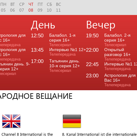
ПН
ВТ
СР
ЧТ
ПТ
СБ
ВС
05
06
07
08
09
10
11
День
Вечер
трология для
12:50
Балабол. 1-я
19:50
Балабол. 2-я
с 16+
серия 16+
серия 16+
лепередача
Телесериал
Телесериал
трология для
13:45
Интервью №1 12+
22:00
Открытый
с 16+
Телепередача
разговор 16+
лепередача
Телепередача
17:00
Татьянин день.
тьянин день. 9-
22:45
Интервью №1 1
10-я серия 12+
серия 12+
Телепередача
Телесериал
лесериал
23:00
Астрология для
Вас 16+
Телепередача
НАРОДНОЕ ВЕЩАНИЕ
Channel 8 International is the
8. Kanal International ist die internationale