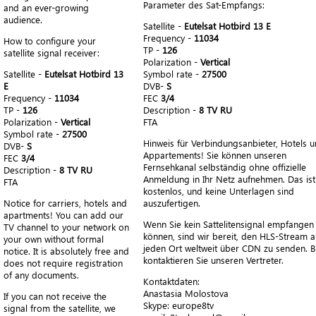
Parameter des Sat-Empfangs:
and an ever-growing
audience.
Satellite -
Eutelsat Hotbird 13 E
Frequency -
11034
How to configure your
TP -
126
satellite signal receiver:
Polarization -
Vertical
Satellite -
Eutelsat Hotbird 13
Symbol rate -
27500
E
DVB-
S
Frequency -
11034
FEC
3/4
TP -
126
Description -
8 TV RU
Polarization -
Vertical
FTA
Symbol rate -
27500
Hinweis für Verbindungsanbieter, Hotels 
DVB-
S
Appartements! Sie können unseren
FEC
3/4
Fernsehkanal selbständig ohne offizielle
Description -
8 TV RU
Anmeldung in Ihr Netz aufnehmen. Das ist
FTA
kostenlos, und keine Unterlagen sind
Notice for carriers, hotels and
auszufertigen.
apartments! You can add our
Wenn Sie kein Sattelitensignal empfangen
TV channel to your network on
können, sind wir bereit, den HLS-Stream a
your own without formal
jeden Ort weltweit über CDN zu senden. Bi
notice. It is absolutely free and
kontaktieren Sie unseren Vertreter.
does not require registration
of any documents.
Kontaktdaten:
Anastasia Molostova
If you can not receive the
​Skype: europe8tv
signal from the satellite, we