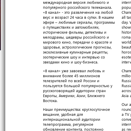
международная версия любимого и
inter
популярного российского телеканала.
popul
«8 канал» - это развлечения на любой
Chann
вкус и возраст 24 часа в сутки. В нашем
all t
эфире – любимые сериалы, программы
day. 
о путешествиях и автомобилях,
shows
исторические фильмы, детективы и
histo
мелодрамы, шедевры российского и
roma
мирового кино, передачи о красоте и
world
здоровье, астрологические прогнозы,
beaut
эксклюзивные кулинарные рецепты,
horos
эзотерические шоу и интервью со
esote
звездами кино и шоу-бизнеса.
inter
«8 канал» уже завоевал любовь и
Chann
внимание более 45 миллионов
milli
телезрителей по всей России и
Russi
пользуется большой популярностью у
Russi
русскоговорящей аудитории стран
acros
Европы, Америки, Азии, Ближнего
Asia 
Востока.
Our a
Наши преимущества: круглосуточное
round
вещание, удобная для
a TV 
интернациональной аудитории
conve
телепрограмма, регулярное
inter
обновление контента, постоянно
as re