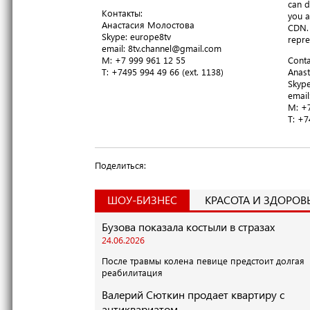
can d
Контакты:
you a
Анастасия Молостова
CDN. 
​Skype: europe8tv
repre
email: 8tv.channel@gmail.com
M: +7 999 961 12 55
Conta
T​: +7495 994 49 66 (ext. 1138)
Anast
​Skyp
email
M: +7
T​: +
Поделиться:
ШОУ-БИЗНЕС
КРАСОТА И ЗДОРОВ
Бузова показала костыли в стразах
24.06.2026
После травмы колена певице предстоит долгая
реабилитация
Валерий Сюткин продает квартиру с
антиквариатом