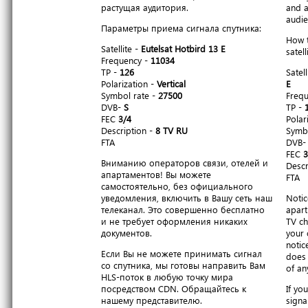
растущая аудитория.
and a
audie
Параметры приема сигнала спутника:
How t
Satellite -
Eutelsat Hotbird 13 E
satell
Frequency -
11034
TP -
126
Satell
Polarization -
Vertical
E
Symbol rate -
27500
Freq
DVB-
S
TP -
FEC
3/4
Polar
Description -
8 TV RU
Symbo
FTA
DVB
FEC
3
Вниманию операторов связи, отелей и
Descr
апартаментов! Вы можете
FTA
самостоятельно, без официального
уведомления, включить в Вашу сеть наш
Notic
телеканал. Это совершенно бесплатно
apart
и не требует оформления никаких
TV ch
документов.
your 
notic
Если Вы не можете принимать сигнал
does 
со спутника, мы готовы направить Вам
of an
HLS-поток в любую точку мира
посредством CDN. Обращайтесь к
If yo
нашему представителю.
signa