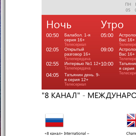
ПН
05
Ночь
Утро
00:50
Балабол. 1-я
05:00
Астроло
серия 16+
Вас 16+
Телесериал
Телепер
02:05
Открытый
09:00
Астроло
разговор 16+
Вас 16+
Телепередача
Телепер
02:55
Интервью №1 12+
10:00
Татьянин
Телепередача
я серия
Телесер
04:05
Татьянин день. 9-
я серия 12+
Телесериал
"8 КАНАЛ" - МЕЖДУНАР
«8 канал» International –
Chann