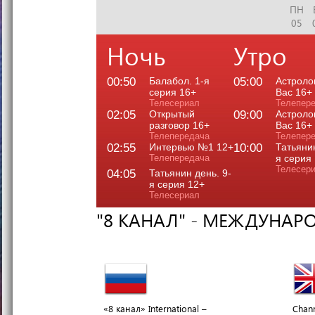
ПН
05
Ночь
Утро
00:50
Балабол. 1-я
05:00
Астроло
серия 16+
Вас 16+
Телесериал
Телепер
02:05
Открытый
09:00
Астроло
разговор 16+
Вас 16+
Телепередача
Телепер
02:55
Интервью №1 12+
10:00
Татьянин
Телепередача
я серия
Телесер
04:05
Татьянин день. 9-
я серия 12+
Телесериал
"8 КАНАЛ" - МЕЖДУНАР
«8 канал» International –
Chann