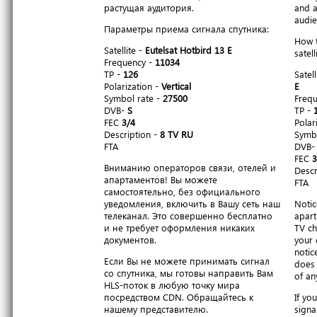
растущая аудитория.
and a
audie
Параметры приема сигнала спутника:
How t
Satellite -
Eutelsat Hotbird 13 E
satell
Frequency -
11034
TP -
126
Satell
Polarization -
Vertical
E
Symbol rate -
27500
Freq
DVB-
S
TP -
FEC
3/4
Polar
Description -
8 TV RU
Symbo
FTA
DVB
FEC
3
Вниманию операторов связи, отелей и
Descr
апартаментов! Вы можете
FTA
самостоятельно, без официального
уведомления, включить в Вашу сеть наш
Notic
телеканал. Это совершенно бесплатно
apart
и не требует оформления никаких
TV ch
документов.
your 
notic
Если Вы не можете принимать сигнал
does 
со спутника, мы готовы направить Вам
of an
HLS-поток в любую точку мира
посредством CDN. Обращайтесь к
If yo
нашему представителю.
signa