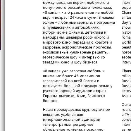
международная версия любимого и
inter
популярного российского телеканала.
popul
«8 канал» - это развлечения на любой
Chann
вкус и возраст 24 часа в сутки. В нашем
all t
эфире – любимые сериалы, программы
day. 
о путешествиях и автомобилях,
shows
исторические фильмы, детективы и
histo
мелодрамы, шедевры российского и
roma
мирового кино, передачи о красоте и
world
здоровье, астрологические прогнозы,
beaut
эксклюзивные кулинарные рецепты,
horos
эзотерические шоу и интервью со
esote
звездами кино и шоу-бизнеса.
inter
«8 канал» уже завоевал любовь и
Chann
внимание более 45 миллионов
milli
телезрителей по всей России и
Russi
пользуется большой популярностью у
Russi
русскоговорящей аудитории стран
acros
Европы, Америки, Азии, Ближнего
Asia 
Востока.
Our a
Наши преимущества: круглосуточное
round
вещание, удобная для
a TV 
интернациональной аудитории
conve
телепрограмма, регулярное
inter
обновление контента, постоянно
as re