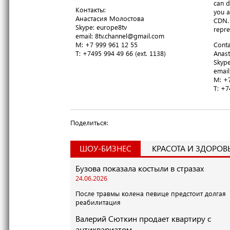
can d
Контакты:
you a
Анастасия Молостова
CDN. 
​Skype: europe8tv
repre
email: 8tv.channel@gmail.com
M: +7 999 961 12 55
Conta
T​: +7495 994 49 66 (ext. 1138)
Anast
​Skyp
email
M: +7
T​: +
Поделиться:
ШОУ-БИЗНЕС
КРАСОТА И ЗДОРОВ
Бузова показала костыли в стразах
24.06.2026
После травмы колена певице предстоит долгая
реабилитация
Валерий Сюткин продает квартиру с
антиквариатом