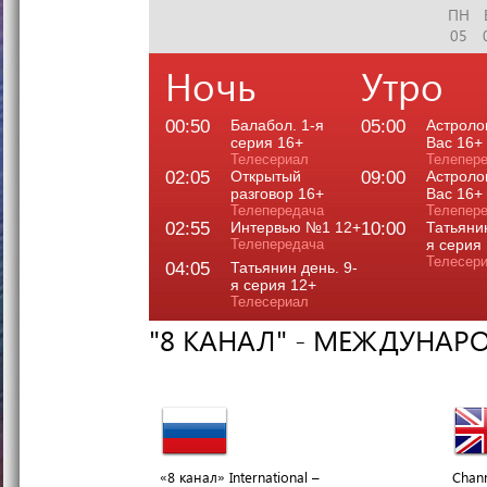
ПН
05
Ночь
Утро
00:50
Балабол. 1-я
05:00
Астроло
серия 16+
Вас 16+
Телесериал
Телепер
02:05
Открытый
09:00
Астроло
разговор 16+
Вас 16+
Телепередача
Телепер
02:55
Интервью №1 12+
10:00
Татьянин
Телепередача
я серия
Телесер
04:05
Татьянин день. 9-
я серия 12+
Телесериал
"8 КАНАЛ" - МЕЖДУНАР
«8 канал» International –
Chann