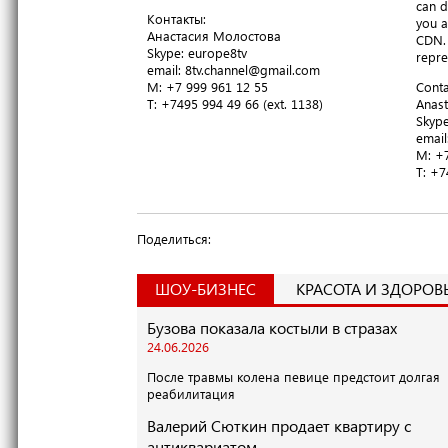
can d
Контакты:
you a
Анастасия Молостова
CDN. 
​Skype: europe8tv
repre
email: 8tv.channel@gmail.com
M: +7 999 961 12 55
Conta
T​: +7495 994 49 66 (ext. 1138)
Anast
​Skyp
email
M: +7
T​: +
Поделиться:
ШОУ-БИЗНЕС
КРАСОТА И ЗДОРОВ
Бузова показала костыли в стразах
24.06.2026
После травмы колена певице предстоит долгая
реабилитация
Валерий Сюткин продает квартиру с
антиквариатом