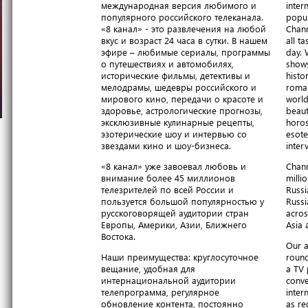
международная версия любимого и
inter
популярного российского телеканала.
popul
«8 канал» - это развлечения на любой
Chann
вкус и возраст 24 часа в сутки. В нашем
all t
эфире – любимые сериалы, программы
day. 
о путешествиях и автомобилях,
shows
исторические фильмы, детективы и
histo
мелодрамы, шедевры российского и
roma
мирового кино, передачи о красоте и
world
здоровье, астрологические прогнозы,
beaut
эксклюзивные кулинарные рецепты,
horos
эзотерические шоу и интервью со
esote
звездами кино и шоу-бизнеса.
inter
«8 канал» уже завоевал любовь и
Chann
внимание более 45 миллионов
milli
телезрителей по всей России и
Russi
пользуется большой популярностью у
Russi
русскоговорящей аудитории стран
acros
Европы, Америки, Азии, Ближнего
Asia 
Востока.
Our a
Наши преимущества: круглосуточное
round
вещание, удобная для
a TV 
интернациональной аудитории
conve
телепрограмма, регулярное
inter
обновление контента, постоянно
as re