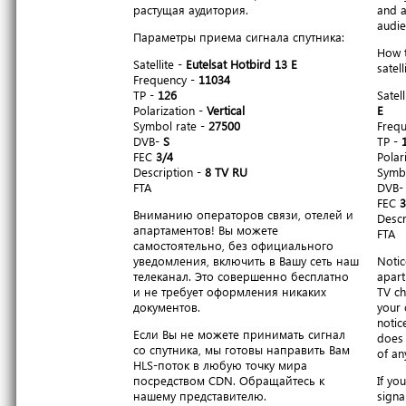
растущая аудитория.
and a
audie
Параметры приема сигнала спутника:
How t
Satellite -
Eutelsat Hotbird 13 E
satell
Frequency -
11034
TP -
126
Satell
Polarization -
Vertical
E
Symbol rate -
27500
Freq
DVB-
S
TP -
FEC
3/4
Polar
Description -
8 TV RU
Symbo
FTA
DVB
FEC
3
Вниманию операторов связи, отелей и
Descr
апартаментов! Вы можете
FTA
самостоятельно, без официального
уведомления, включить в Вашу сеть наш
Notic
телеканал. Это совершенно бесплатно
apart
и не требует оформления никаких
TV ch
документов.
your 
notic
Если Вы не можете принимать сигнал
does 
со спутника, мы готовы направить Вам
of an
HLS-поток в любую точку мира
посредством CDN. Обращайтесь к
If yo
нашему представителю.
signa