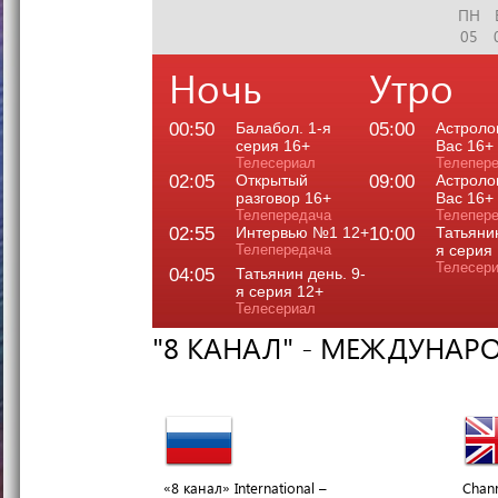
ПН
05
Ночь
Утро
00:50
Балабол. 1-я
05:00
Астроло
серия 16+
Вас 16+
Телесериал
Телепер
02:05
Открытый
09:00
Астроло
разговор 16+
Вас 16+
Телепередача
Телепер
02:55
Интервью №1 12+
10:00
Татьянин
Телепередача
я серия
Телесер
04:05
Татьянин день. 9-
я серия 12+
Телесериал
"8 КАНАЛ" - МЕЖДУНАР
«8 канал» International –
Chann