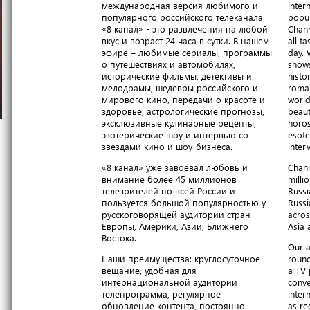
международная версия любимого и
inter
популярного российского телеканала.
popul
«8 канал» - это развлечения на любой
Chann
вкус и возраст 24 часа в сутки. В нашем
all t
эфире – любимые сериалы, программы
day. 
о путешествиях и автомобилях,
shows
исторические фильмы, детективы и
histo
мелодрамы, шедевры российского и
roma
мирового кино, передачи о красоте и
world
здоровье, астрологические прогнозы,
beaut
эксклюзивные кулинарные рецепты,
horos
эзотерические шоу и интервью со
esote
звездами кино и шоу-бизнеса.
inter
«8 канал» уже завоевал любовь и
Chann
внимание более 45 миллионов
milli
телезрителей по всей России и
Russi
пользуется большой популярностью у
Russi
русскоговорящей аудитории стран
acros
Европы, Америки, Азии, Ближнего
Asia 
Востока.
Our a
Наши преимущества: круглосуточное
round
вещание, удобная для
a TV 
интернациональной аудитории
conve
телепрограмма, регулярное
inter
обновление контента, постоянно
as re