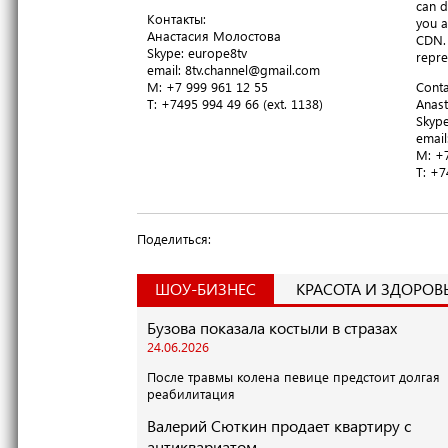
can d
Контакты:
you a
Анастасия Молостова
CDN. 
​Skype: europe8tv
repre
email: 8tv.channel@gmail.com
M: +7 999 961 12 55
Conta
T​: +7495 994 49 66 (ext. 1138)
Anast
​Skyp
email
M: +7
T​: +
Поделиться:
ШОУ-БИЗНЕС
КРАСОТА И ЗДОРОВ
Бузова показала костыли в стразах
24.06.2026
После травмы колена певице предстоит долгая
реабилитация
Валерий Сюткин продает квартиру с
антиквариатом