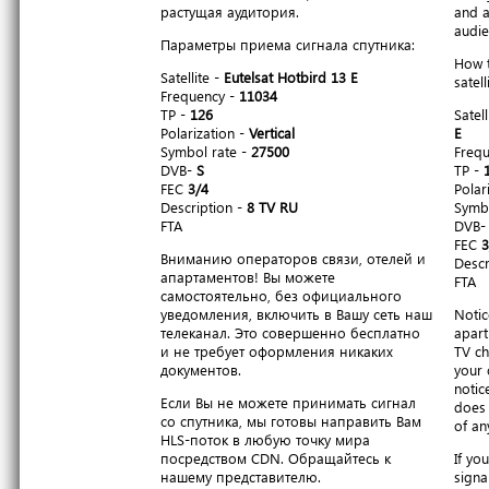
растущая аудитория.
and a
audie
Параметры приема сигнала спутника:
How t
Satellite -
Eutelsat Hotbird 13 E
satell
Frequency -
11034
TP -
126
Satell
Polarization -
Vertical
E
Symbol rate -
27500
Freq
DVB-
S
TP -
FEC
3/4
Polar
Description -
8 TV RU
Symbo
FTA
DVB
FEC
3
Вниманию операторов связи, отелей и
Descr
апартаментов! Вы можете
FTA
самостоятельно, без официального
уведомления, включить в Вашу сеть наш
Notic
телеканал. Это совершенно бесплатно
apart
и не требует оформления никаких
TV ch
документов.
your 
notic
Если Вы не можете принимать сигнал
does 
со спутника, мы готовы направить Вам
of an
HLS-поток в любую точку мира
посредством CDN. Обращайтесь к
If yo
нашему представителю.
signa