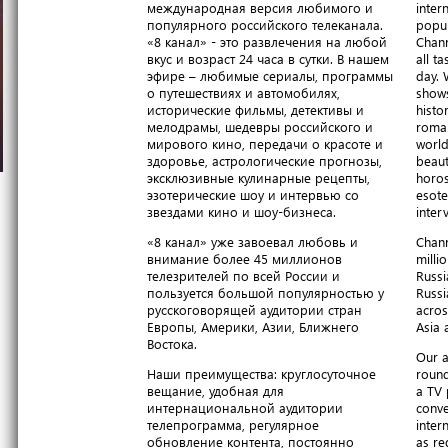
международная версия любимого и
inter
популярного российского телеканала.
popul
«8 канал» - это развлечения на любой
Chann
вкус и возраст 24 часа в сутки. В нашем
all t
эфире – любимые сериалы, программы
day. 
о путешествиях и автомобилях,
shows
исторические фильмы, детективы и
histo
мелодрамы, шедевры российского и
roma
мирового кино, передачи о красоте и
world
здоровье, астрологические прогнозы,
beaut
эксклюзивные кулинарные рецепты,
horos
эзотерические шоу и интервью со
esote
звездами кино и шоу-бизнеса.
inter
«8 канал» уже завоевал любовь и
Chann
внимание более 45 миллионов
milli
телезрителей по всей России и
Russi
пользуется большой популярностью у
Russi
русскоговорящей аудитории стран
acros
Европы, Америки, Азии, Ближнего
Asia 
Востока.
Our a
Наши преимущества: круглосуточное
round
вещание, удобная для
a TV 
интернациональной аудитории
conve
телепрограмма, регулярное
inter
обновление контента, постоянно
as re