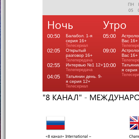
ПН
05
Ночь
Утро
00:50
Балабол. 1-я
05:00
Астроло
серия 16+
Вас 16+
Телесериал
Телепер
02:05
Открытый
09:00
Астроло
разговор 16+
Вас 16+
Телепередача
Телепер
02:55
Интервью №1 12+
10:00
Татьянин
Телепередача
я серия
Телесер
04:05
Татьянин день. 9-
я серия 12+
Телесериал
"8 КАНАЛ" - МЕЖДУНАР
«8 канал» International –
Chann