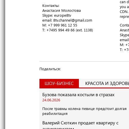
can d
Контакты:
you a
Анастасия Молостова
CDN. 
​Skype: europe8tv
repre
email: 8tv.channel@gmail.com
M: +7 999 961 12 55
Conta
T​: +7495 994 49 66 (ext. 1138)
Anast
​Skyp
email
M: +7
T​: +
Поделиться:
ШОУ-БИЗНЕС
КРАСОТА И ЗДОРОВ
Бузова показала костыли в стразах
24.06.2026
После травмы колена певице предстоит долгая
реабилитация
Валерий Сюткин продает квартиру с
антиквариатом