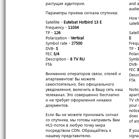
растущая аудитория.
and a
audie
Параметры приема сигнала спутника:
How t
Satellite -
Eutelsat Hotbird 13 E
satell
Frequency -
11034
TP -
126
Satell
Polarization -
Vertical
E
Symbol rate -
27500
Freq
DVB-
S
TP -
FEC
3/4
Polar
Description -
8 TV RU
Symbo
FTA
DVB
FEC
3
Вниманию операторов связи, отелей и
Descr
апартаментов! Вы можете
FTA
самостоятельно, без официального
уведомления, включить в Вашу сеть наш
Notic
телеканал. Это совершенно бесплатно
apart
и не требует оформления никаких
TV ch
документов.
your 
notic
Если Вы не можете принимать сигнал
does 
со спутника, мы готовы направить Вам
of an
HLS-поток в любую точку мира
посредством CDN. Обращайтесь к
If yo
нашему представителю.
signa