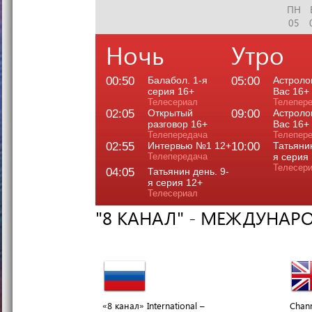
ПН
05
Ночь
Утро
00:50
Балабол. 1-я
05:00
Астроло
серия 16+
Вас 16+
Телесериал
Телепер
02:05
Открытый
09:00
Астроло
разговор 16+
Вас 16+
Телепередача
Телепер
02:55
Интервью №1 12+
10:00
Татьянин
Телепередача
я серия
Телесер
04:05
Татьянин день. 9-
я серия 12+
Телесериал
"8 КАНАЛ" - МЕЖДУНАР
«8 канал» International –
Chann