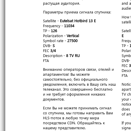
растущая аудитория.
and a
audie
Параметры приема сигнала спутника:
How t
Satellite -
Eutelsat Hotbird 13 E
satell
Frequency -
11034
TP -
126
Satell
Polarization -
Vertical
E
Symbol rate -
27500
Freq
DVB-
S
TP -
FEC
3/4
Polar
Description -
8 TV RU
Symbo
FTA
DVB
FEC
3
Вниманию операторов связи, отелей и
Descr
апартаментов! Вы можете
FTA
самостоятельно, без официального
уведомления, включить в Вашу сеть наш
Notic
телеканал. Это совершенно бесплатно
apart
и не требует оформления никаких
TV ch
документов.
your 
notic
Если Вы не можете принимать сигнал
does 
со спутника, мы готовы направить Вам
of an
HLS-поток в любую точку мира
посредством CDN. Обращайтесь к
If yo
нашему представителю.
signa