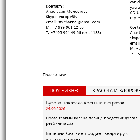
can d
Контакты:
you a
Анастасия Молостова
CDN. 
​Skype: europe8tv
repre
email: 8tv.channel@gmail.com
M: +7 999 961 12 55
Conta
T​: +7495 994 49 66 (ext. 1138)
Anast
​Skyp
email
M: +7
T​: +
Поделиться:
ШОУ-БИЗНЕС
КРАСОТА И ЗДОРОВ
Бузова показала костыли в стразах
24.06.2026
После травмы колена певице предстоит долгая
реабилитация
Валерий Сюткин продает квартиру с
антиквариатом