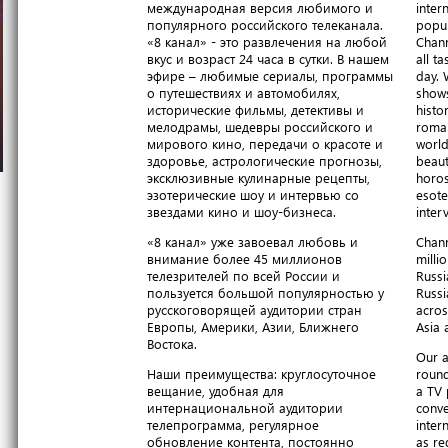
международная версия любимого и
inter
популярного российского телеканала.
popul
«8 канал» - это развлечения на любой
Chann
вкус и возраст 24 часа в сутки. В нашем
all t
эфире – любимые сериалы, программы
day. 
о путешествиях и автомобилях,
shows
исторические фильмы, детективы и
histo
мелодрамы, шедевры российского и
roma
мирового кино, передачи о красоте и
world
здоровье, астрологические прогнозы,
beaut
эксклюзивные кулинарные рецепты,
horos
эзотерические шоу и интервью со
esote
звездами кино и шоу-бизнеса.
inter
«8 канал» уже завоевал любовь и
Chann
внимание более 45 миллионов
milli
телезрителей по всей России и
Russi
пользуется большой популярностью у
Russi
русскоговорящей аудитории стран
acros
Европы, Америки, Азии, Ближнего
Asia 
Востока.
Our a
Наши преимущества: круглосуточное
round
вещание, удобная для
a TV 
интернациональной аудитории
conve
телепрограмма, регулярное
inter
обновление контента, постоянно
as re