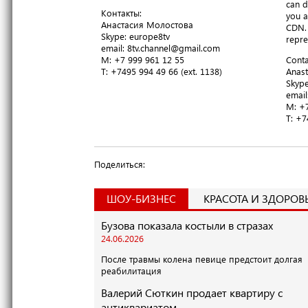
can d
Контакты:
you a
Анастасия Молостова
CDN. 
​Skype: europe8tv
repre
email: 8tv.channel@gmail.com
M: +7 999 961 12 55
Conta
T​: +7495 994 49 66 (ext. 1138)
Anast
​Skyp
email
M: +7
T​: +
Поделиться:
ШОУ-БИЗНЕС
КРАСОТА И ЗДОРОВ
Бузова показала костыли в стразах
24.06.2026
После травмы колена певице предстоит долгая
реабилитация
Валерий Сюткин продает квартиру с
антиквариатом