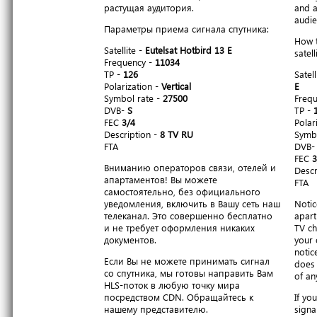
растущая аудитория.
and a
audie
Параметры приема сигнала спутника:
How t
Satellite -
Eutelsat Hotbird 13 E
satell
Frequency -
11034
TP -
126
Satell
Polarization -
Vertical
E
Symbol rate -
27500
Freq
DVB-
S
TP -
FEC
3/4
Polar
Description -
8 TV RU
Symbo
FTA
DVB
FEC
3
Вниманию операторов связи, отелей и
Descr
апартаментов! Вы можете
FTA
самостоятельно, без официального
уведомления, включить в Вашу сеть наш
Notic
телеканал. Это совершенно бесплатно
apart
и не требует оформления никаких
TV ch
документов.
your 
notic
Если Вы не можете принимать сигнал
does 
со спутника, мы готовы направить Вам
of an
HLS-поток в любую точку мира
посредством CDN. Обращайтесь к
If yo
нашему представителю.
signa