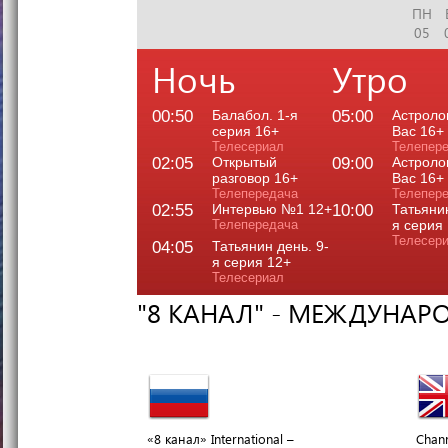
ПН
05
Ночь
Утро
00:50
Балабол. 1-я
05:00
Астроло
серия 16+
Вас 16+
Телесериал
Телепер
02:05
Открытый
09:00
Астроло
разговор 16+
Вас 16+
Телепередача
Телепер
02:55
Интервью №1 12+
10:00
Татьянин
Телепередача
я серия
Телесер
04:05
Татьянин день. 9-
я серия 12+
Телесериал
"8 КАНАЛ" - МЕЖДУНАР
«8 канал» International –
Chann