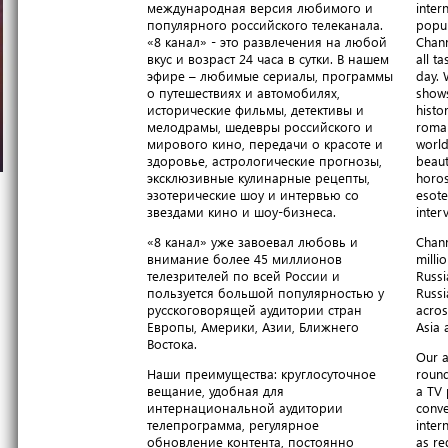
международная версия любимого и
inter
популярного российского телеканала.
popul
«8 канал» - это развлечения на любой
Chann
вкус и возраст 24 часа в сутки. В нашем
all t
эфире – любимые сериалы, программы
day. 
о путешествиях и автомобилях,
shows
исторические фильмы, детективы и
histo
мелодрамы, шедевры российского и
roma
мирового кино, передачи о красоте и
world
здоровье, астрологические прогнозы,
beaut
эксклюзивные кулинарные рецепты,
horos
эзотерические шоу и интервью со
esote
звездами кино и шоу-бизнеса.
inter
«8 канал» уже завоевал любовь и
Chann
внимание более 45 миллионов
milli
телезрителей по всей России и
Russi
пользуется большой популярностью у
Russi
русскоговорящей аудитории стран
acros
Европы, Америки, Азии, Ближнего
Asia 
Востока.
Our a
Наши преимущества: круглосуточное
round
вещание, удобная для
a TV 
интернациональной аудитории
conve
телепрограмма, регулярное
inter
обновление контента, постоянно
as re