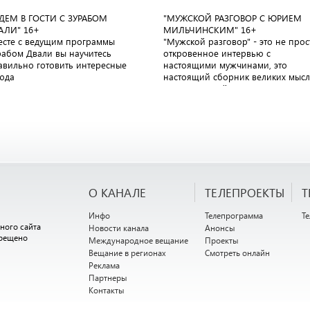
ДЕМ В ГОСТИ С ЗУРАБОМ
"МУЖСКОЙ РАЗГОВОР С ЮРИЕМ
АЛИ"
16+
МИЛЬЧИНСКИМ"
16+
есте с ведущим программы
"Мужской разговор" - это не прос
рабом Двали вы научитесь
откровенное интервью с
авильно готовить интересные
настоящими мужчинами, это
юда
настоящий сборник великих мыс
великих людей
О КАНАЛЕ
ТЕЛЕПРОЕКТЫ
Т
Инфо
Телепрограмма
Т
ного сайта
Новости канала
Анонсы
прещено
Международное вещание
Проекты
Вещание в регионах
Смотреть онлайн
Реклама
Партнеры
Контакты