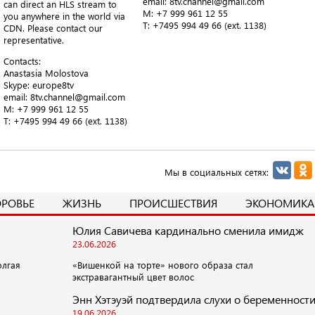
email: 8tv.channel@gmail.com
can direct an HLS stream to
M: +7 999 961 12 55
you anywhere in the world via
T​: +7495 994 49 66 (ext. 1138)
CDN. Please contact our
representative.
Contacts:
Anastasia Molostova
​Skype: europe8tv
email: 8tv.channel@gmail.com
M: +7 999 961 12 55
T​: +7495 994 49 66 (ext. 1138)
Мы в социальных сетях:
ОРОВЬЕ
ЖИЗНЬ
ПРОИСШЕСТВИЯ
ЭКОНОМИКА
Юлия Савичева кардинально сменила имидж
23.06.2026
олгая
«Вишенкой на торте» нового образа стал
экстравагантный цвет волос
Энн Хэтэуэй подтвердила слухи о беременност
19.06.2026