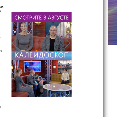
das
n
n
ws
g