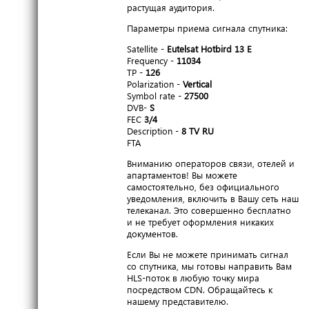
растущая аудитория.
Параметры приема сигнала спутника:
Satellite -
Eutelsat Hotbird 13 E
Frequency -
11034
TP -
126
Polarization -
Vertical
Symbol rate -
27500
DVB-
S
FEC
3/4
Description -
8 TV RU
FTA
Вниманию операторов связи, отелей и
апартаментов! Вы можете
самостоятельно, без официального
уведомления, включить в Вашу сеть наш
телеканал. Это совершенно бесплатно
и не требует оформления никаких
документов.
Если Вы не можете принимать сигнал
со спутника, мы готовы направить Вам
HLS-поток в любую точку мира
посредством CDN. Обращайтесь к
нашему представителю.