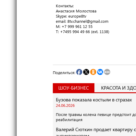
Контакты:
Анастасия Молостова
​Skype: europe8tv
email: 8tv.channel@gmail.com
M: +7 999 961 12 55
T​: +7495 994 49 66 (ext. 1138)
Поделиться:
ШОУ-БИЗНЕС
КРАСОТА И ЗД
Бузова показала костыли в стразах
24.06.2026
После травмы колена певице предстоит д
реабилитация
Валерий Сюткин продает квартиру с
антиквариатом