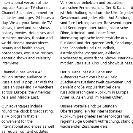
international version of the
Version des beliebten und populären
popular Russian TV channel.
russischen Fernsehkanals. Der 8. Kanal – 
Channel 8 is entertainment for
ist Unterhaltung rund um die Uhr für jede
all tastes and ages, 24 hours a
Geschmack und jedes Alter. Auf Sendung
day. We air your favourite TV
sind Ihre Lieblingsserien, Reisesendungen
shows, travel and car shows,
und Sendungen über Autos, historische
history movies, detectives and
Filme, Kriminal- und Liebesfilme,
romance movies, Russian and
kinematographische Meisterstücke aus
world cinema masterpieces,
Russland und der ganzen Welt, Sendunge
beauty and health shows,
über Schönheit und Gesundheit,
horoscopes, exclusive recipes,
astrologische Prognosen, exklusive
esoteric shows and celebrity
Kochrezepte, esoterische Shows, Intervie
interviews.
mit den Stars aus Kino und Showbusiness.
Channel 8 has won a 45-
Der 8. Kanal hat die Liebe und
million-strong audience in
Aufmerksamkeit von über 45 Mio.
Russia and is popular with the
Zuschauern russlandsweit gewonnen und
Russian-speaking TV watchers
genießt große Popularität bei dem
across Europe, the Americas,
russischsprachigem Publikum in Europa,
Asia and Middle East.
Amerika, Asien und im Nahen Osten.
Our advantages include:
Unsere Vorteile sind: 24-Stunden-
round-the-clock broadcasting,
Übertragung, ein für internationales
a TV program that is
Publikum geeignetes Fernsehprogramm,
convenient for the
regelmäßige Content-Auffrischung, ständi
international audiences as well
wachsender Zuschauerkreis.
as regular content updates