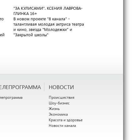
"ЗА КУЛИСАМИ". КСЕНИЯ ЛАВРОВА-
ГАРАНТИЯ КАЧЕСТВА. С
ГЛИНКА
16+
РОССИИ
16+
то
В новом проекте "8 канала" -
Завод "Ремит" приглаша
талантливая молодая актриса театра
экскурсию по своим цех
и кино, звезда "Молодежки" и
раскрыть секреты приг
лей
"Закрытой школы"
вкуснейшей колбасы
ЕЛЕПРОГРАММА
НОВОСТИ
елепрограмма
Происшествия
Шоу-бизнес
Жизнь
Экономика
Красота и здоровье
Новости канала