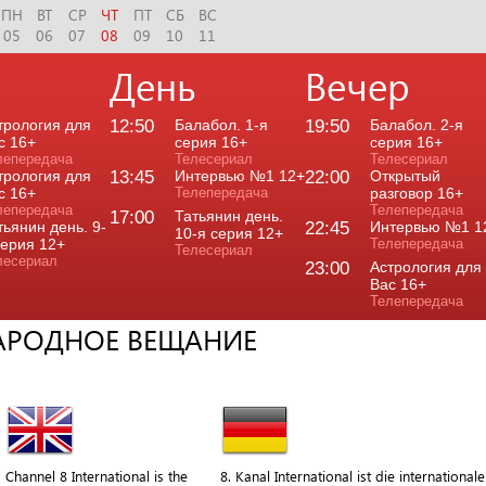
ПН
ВТ
СР
ЧТ
ПТ
СБ
ВС
05
06
07
08
09
10
11
День
Вечер
трология для
12:50
Балабол. 1-я
19:50
Балабол. 2-я
с 16+
серия 16+
серия 16+
лепередача
Телесериал
Телесериал
трология для
13:45
Интервью №1 12+
22:00
Открытый
с 16+
Телепередача
разговор 16+
лепередача
Телепередача
17:00
Татьянин день.
тьянин день. 9-
22:45
Интервью №1 1
10-я серия 12+
серия 12+
Телепередача
Телесериал
лесериал
23:00
Астрология для
Вас 16+
Телепередача
НАРОДНОЕ ВЕЩАНИЕ
Channel 8 International is the
8. Kanal International ist die internationale