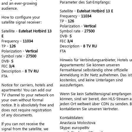
Parameter des Sat-Empfangs:
and an ever-growing
audience.
Satellite -
Eutelsat Hotbird 13 E
Frequency -
11034
How to configure your
TP -
126
satellite signal receiver:
Polarization -
Vertical
Satellite -
Eutelsat Hotbird 13
Symbol rate -
27500
E
DVB-
S
Frequency -
11034
FEC
3/4
TP -
126
Description -
8 TV RU
Polarization -
Vertical
FTA
Symbol rate -
27500
Hinweis für Verbindungsanbieter, Hotels 
DVB-
S
Appartements! Sie können unseren
FEC
3/4
Fernsehkanal selbständig ohne offizielle
Description -
8 TV RU
Anmeldung in Ihr Netz aufnehmen. Das ist
FTA
kostenlos, und keine Unterlagen sind
Notice for carriers, hotels and
auszufertigen.
apartments! You can add our
Wenn Sie kein Sattelitensignal empfangen
TV channel to your network on
können, sind wir bereit, den HLS-Stream a
your own without formal
jeden Ort weltweit über CDN zu senden. Bi
notice. It is absolutely free and
kontaktieren Sie unseren Vertreter.
does not require registration
of any documents.
Kontaktdaten:
Anastasia Molostova
If you can not receive the
​Skype: europe8tv
signal from the satellite, we